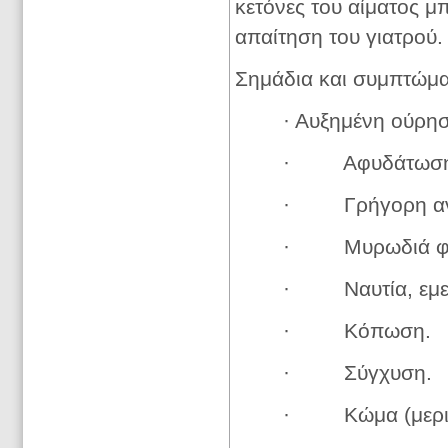
κετόνες του αίματος 
απαίτηση του γιατρού.
Σημάδια και συμπτώματ
· Αυξημένη ούρησ
· Αφυδάτωση, 
· Γρήγορη ανα
· Μυρωδιά φρο
· Ναυτία, εμε
· Κόπωση.
· Σύγχυση.
· Κώμα (μερικ