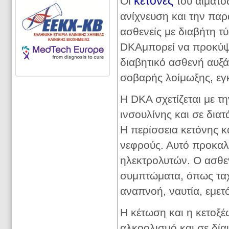
κετόνες
Οι
του αίματος
ανίχνευση και την πα
ασθενείς με διαβήτη τύ
DKAμπορεί να προκύψε
διαβητικό ασθενή αυξά
σοβαρής λοίμωξης, ε
Η DKA σχετίζεται με τ
ινσουλίνης και σε δια
Η περίσσεια κετόνης κ
νεφρούς. Αυτό προκαλ
ηλεκτρολυτών. Ο ασθεν
συμπτώματα, όπως ταχ
αναπνοή, ναυτία, εμετ
Η κέτωση και η κετοξέ
αλκοολισμό και σε δία