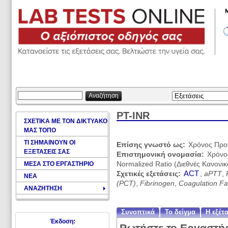
Αναζήτηση
PT-INR
ΣΧΕΤΙΚΑ ΜΕ ΤΟΝ ΔΙΚΤΥΑΚΟ
ΜΑΣ ΤΟΠΟ
ΤΙ ΣΗΜΑΙΝΟΥΝ ΟΙ
Επίσης γνωστό ως:
Χρόνος Προ
ΕΞΕΤΑΣΕΙΣ ΣΑΣ
Επιστημονική ονομασία:
Χρόνος
ΜΕΣΑ ΣΤΟ ΕΡΓΑΣΤΗΡΙΟ
Normalized Ratio (Διεθνές Κανονι
ACT
Σχετικές εξετάσεις:
,
aPTT
,
ΝΕΑ
(PCT)
,
Fibrinogen
,
Coagulation Fa
ΑΝΑΖΗΤΗΣΗ
Συνοπτικά
Το δείγμα
Η εξέτ
Έκδοση: