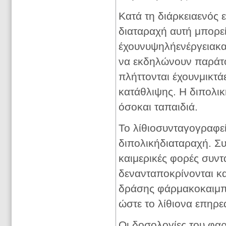
Κατά τη διάρκειαενός 
διαταραχή αυτή μπορεί
έχουνυψηλήενέργειακαι
να εκδηλώνουν παράτ
πλήττονται έχουνμικτ
κατάθλιψης. Η διπολικ
όσοκαι ταπαιδιά.
Το λίθιοσυνταγογραφεί
διπολικήδιαταραχή. Σ
καιμερικές φορές συν
δενανταποκρίνονται κα
δράσης φάρμακοκαιμπο
ώστε το λίθιονα επηρε
Οι δοσολογίες του φαρ