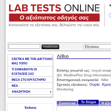
Αναζήτηση
Λίθιο
ΣΧΕΤΙΚΑ ΜΕ ΤΟΝ ΔΙΚΤΥΑΚΟ
ΜΑΣ ΤΟΠΟ
ΤΙ ΣΗΜΑΙΝΟΥΝ ΟΙ
Επίσης γνωστό ως:
συχνά αναφέ
ΕΞΕΤΑΣΕΙΣ ΣΑΣ
(βλ. MedlinePlus Drug Information
ΜΕΣΑ ΣΤΟ ΕΡΓΑΣΤΗΡΙΟ
Επιστημονική ονομασία:
Λίθιο
Ουρία
Κρεατ
Σχετικές εξετάσεις:
,
ΝΕΑ
Monitoring
ΑΝΑΖΗΤΗΣΗ
Το δείγμα
Συνοπτικά
Η εξέ
Έκδοση: