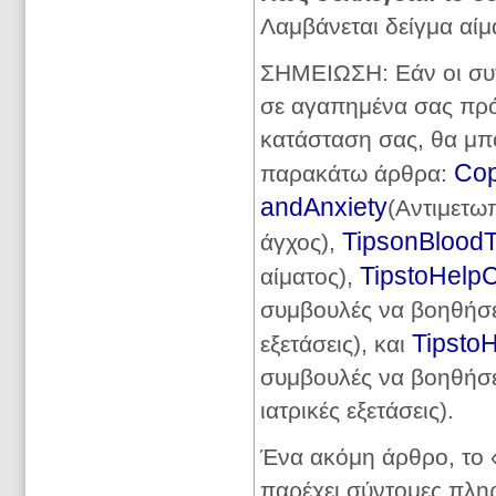
Λαμβάνεται δείγμα αί
ΣΗΜΕΙΩΣΗ: Εάν οι συγκ
σε αγαπημένα σας πρόσ
κατάσταση σας, θα μπ
Cop
παρακάτω άρθρα:
andAnxiety
(Αντιμετωπ
TipsonBloodT
άγχος),
TipstoHelpC
αίματος),
συμβουλές να βοηθήσετ
Tipsto
εξετάσεις), και
συμβουλές να βοηθήσετ
ιατρικές εξετάσεις).
Ένα ακόμη άρθρο, το 
παρέχει σύντομες πληρ