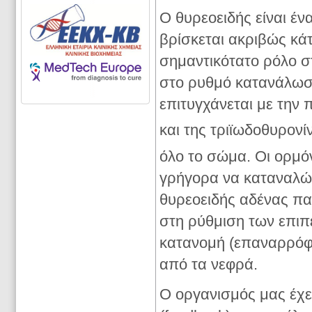
Ο θυρεοειδής είναι έν
βρίσκεται ακριβώς κά
σημαντικότατο ρόλο σ
στο ρυθμό κατανάλωση
επιτυγχάνεται με την
και της τριϊωδοθυρονί
όλο το σώμα. Οι ορμό
γρήγορα να καταναλών
θυρεοειδής αδένας πα
στη ρύθμιση των επιπ
κατανομή (επαναρρόφη
από τα νεφρά.
Ο οργανισμός μας έχ