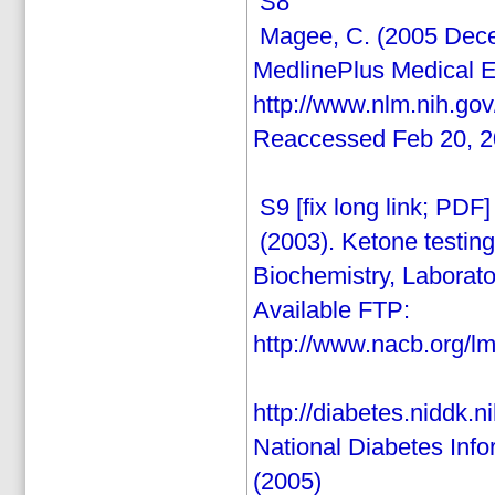
S8
Magee, C. (2005 Decem
MedlinePlus Medical En
http://www.nlm.nih.gov
Reaccessed Feb 20, 2
S9 [fix long link; PDF]
(2003). Ketone testing
Biochemistry, Laborato
Available FTP:
http://www.nacb.org/
http://diabetes.niddk.n
National Diabetes Info
(2005)