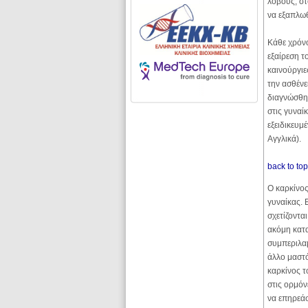
λοβούς, στ
να εξαπλω
Κάθε χρόνο
εξαίρεση τ
καινούργιε
την ασθένε
διαγνώσθηκ
στις γυναί
εξειδικευμ
Αγγλικά).
back to to
Ο καρκίνος
γυναίκας. 
σχετίζοντα
ακόμη κατα
συμπεριλαμ
άλλο μαστό
καρκίνος τ
στις ορμόν
να επηρεάσ