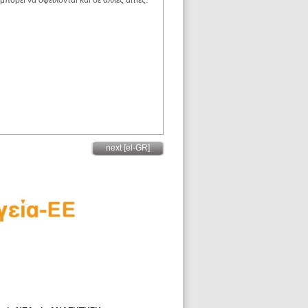
πορεί να οφείλονται και σε άλλες αιτίες.
next [el-GR]