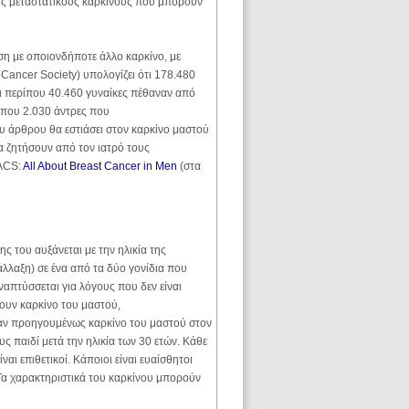
ους μεταστατικούς καρκίνους που μπορούν
ση με οποιονδήποτε άλλο καρκίνο, με
Cancer Society) υπολογίζει ότι 178.480
ι περίπου 40.460 γυναίκες πέθαναν από
ρίπου 2.030 άντρες που
υ άρθρου θα εστιάσει στον καρκίνο μαστού
να ζητήσουν από τον ιατρό τους
 ACS:
All About Breast Cancer in Men
(στα
ς του αυξάνεται με την ηλικία της
λλαξη) σε ένα από τα δύο γονίδια που
απτύσσεται για λόγους που δεν είναι
ουν καρκίνο του μαστού,
ίχαν προηγουμένως καρκίνο του μαστού στον
ς παιδί μετά την ηλικία των 30 ετών. Κάθε
αι επιθετικοί. Κάποιοι είναι ευαίσθητοι
 Τα χαρακτηριστικά του καρκίνου μπορούν