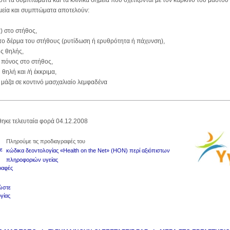
ότι τα συμπτώματα και τα κλινικά σημεία που σχετίζονται με τον καρκίνο του μαστού μ
μεία και συμπτώματα αποτελούν:
α) στο στήθος,
το δέρμα του στήθους (ρυτίδωση ή ερυθρότητα ή πάχυνση),
ης θηλής,
 πόνος στο στήθος,
 θηλή και /ή έκκριμα,
 μάζα σε κοντινό μασχαλιαίο λεμφαδένα
ηκε τελευταία φορά 04.12.2008
Πληρούμε τις προδιαγραφές του
κώδικα δεοντολογίας «Health on the Net» (HON) περί αξιόπιστων
πληροφοριών υγείας
.
ώστε