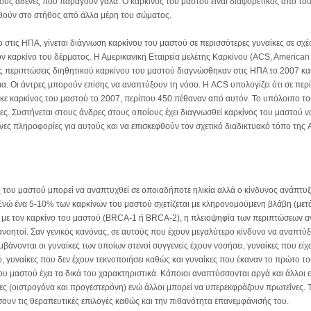
ους αδένες που παράγουν γάλα. Ο καρκίνος του μαστού είναι διαφορετικός από τ
θούν στο στήθος από άλλα μέρη του σώματος.
 στις ΗΠΑ, γίνεται διάγνωση καρκίνου του μαστού σε περισσότερες γυναίκες σε σχέ
ον καρκίνο του δέρματος. Η Αμερικανική Εταιρεία μελέτης Καρκίνου (ACS, American 
ς περιπτώσεις διηθητικού καρκίνου του μαστού διαγνώσθηκαν στις ΗΠΑ το 2007 κα
ια. Οι άντρες μπορούν επίσης να αναπτύξουν τη νόσο. Η ACS υπολογίζει ότι σε πε
ε καρκίνος του μαστού το 2007, περίπου 450 πέθαναν από αυτόν. Το υπόλοιπο το
κες. Συστήνεται στους άνδρες στους οποίους έχει διαγνωσθεί καρκίνος του μαστού 
ένες πληροφορίες για αυτούς και να επισκεφθούν τον σχετικό διαδικτυακό τόπο της
p
 του μαστού μπορεί να αναπτυχθεί σε οποιαδήποτε ηλικία αλλά ο κίνδυνος ανάπτυξη
Ενώ ένα 5-10% των καρκίνων του μαστού σχετίζεται με κληρονομούμενη βλάβη (μετά
ι με τον καρκίνο του μαστού (BRCA-1 ή ΒRCA-2), η πλειοψηφία των περιπτώσεων αν
νοητοί. Σαν γενικός κανόνας, σε αυτούς που έχουν μεγαλύτερο κίνδυνο να αναπτύξ
βάνονται οι γυναίκες των οποίων στενοί συγγενείς έχουν νοσήσει, γυναίκες που ε
, γυναίκες που δεν έχουν τεκνοποιήσει καθώς και γυναίκες που έκαναν το πρώτο του
ου μαστού έχει τα δικά του χαρακτηριστικά. Κάποιοι αναπτύσσονται αργά και άλλοι είν
ες (οιστρογόνα και προγεστερόνη) ενώ άλλοι μπορεί να υπερεκφράζουν πρωτεΐνες.
ουν τις θεραπευτικές επιλογές καθώς και την πιθανότητα επανεμφάνισής του.