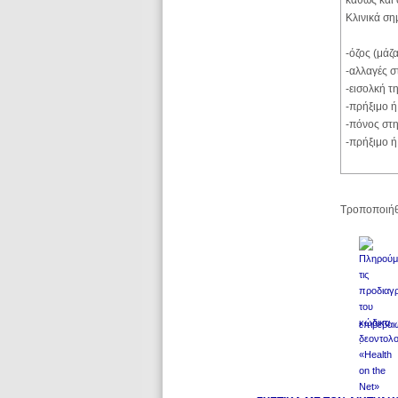
καθώς και 
Κλινικά ση
-όζος (μάζ
-αλλαγές σ
-εισολκή τ
-πρήξιμο ή
-πόνος στη
-πρήξιμο ή
Τροποποιήθ
επιβεβαι
.