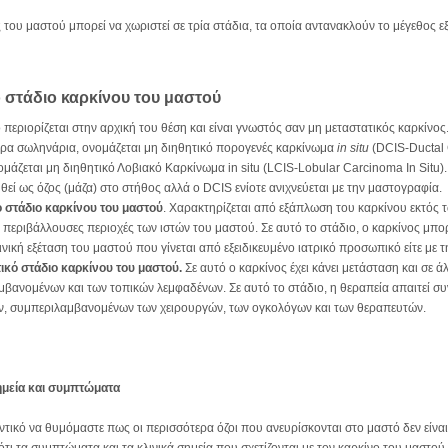
 του μαστού μπορεί να χωριστεί σε τρία στάδια, τα οποία αντανακλούν το μέγεθος 
 στάδιο καρκίνου του μαστού
ο περιορίζεται στην αρχική του θέση και είναι γνωστός σαν μη μεταστατικός καρκίνος.
ρα σωληνάρια, ονομάζεται μη διηθητικό πορογενές καρκίνωμα
in situ
(DCIS-Ductal C
μάζεται μη διηθητικό Λοβιακό Καρκίνωμα in situ (LCIS-Lobular Carcinoma In Situ).
εί ως όζος (μάζα) στο στήθος αλλά ο DCIS ενίοτε ανιχνεύεται με την μαστογραφία.
ό στάδιο καρκίνου του μαστού
. Χαρακτηρίζεται από εξάπλωση του καρκίνου εκτός
 περιβάλλουσες περιοχές των ιστών του μαστού. Σε αυτό το στάδιο, ο καρκίνος μπορ
λινική εξέταση του μαστού που γίνεται από εξειδικευμένο ιατρικό προσωπικό είτε με 
ικό στάδιο καρκίνου του μαστού.
Σε αυτό ο καρκίνος έχει κάνει μετάσταση και σε 
μβανομένων και των τοπικών λεμφαδένων. Σε αυτό το στάδιο, η θεραπεία απαιτεί
ων, συμπεριλαμβανομένων των χειρουργών, των ογκολόγων και των θεραπευτών.
p
ημεία και συμπτώματα
ντικό να θυμόμαστε πως οι περισσότερα όζοι που ανευρίσκονται στο μαστό δεν είναι