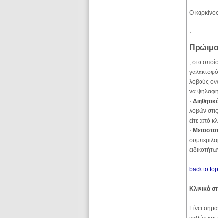
Ο καρκίνος
·
Πρώιμο
, στο οποί
γαλακτοφό
λοβούς ονο
να ψηλαφηθ
·
Διηθητικ
λοβών στις
είτε από κ
·
Μεταστατ
συμπεριλα
ειδικοτήτ
back to to
Κλινικά σ
Είναι σημα